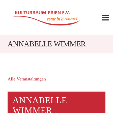
Zum
Inhalt
springen
Tog
Nav
ANNABELLE WIMMER
Alle Veranstaltungen
ANNABELLE
WIMMER