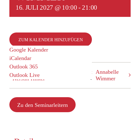
SUCHE
16. JULI 2027 @ 10:00
-
21:00
NACH:
ZUM KALENDER HINZUFÜGEN
Google Kalender
iCalendar
Outlook 365
geblockt: Pilates Somatic Flow mit
Annabelle
Outlook Live
Kerstin Hilker
Wimmer
Zu den Seminarleitern