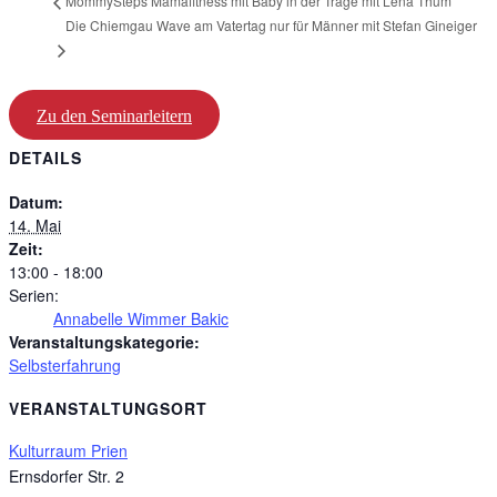
MommySteps Mamafitness mit Baby in der Trage mit Lena Thum
Die Chiemgau Wave am Vatertag nur für Männer mit Stefan Gineiger
Zu den Seminarleitern
DETAILS
Datum:
14. Mai
Zeit:
13:00 - 18:00
Serien:
Annabelle Wimmer Bakic
Veranstaltungskategorie:
Selbsterfahrung
VERANSTALTUNGSORT
Kulturraum Prien
Ernsdorfer Str. 2