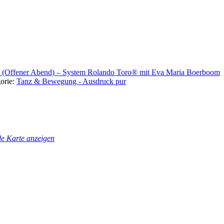
ffener Abend) – System Rolando Toro® mit Eva Maria Boerboom
orie:
Tanz & Bewegung - Ausdruck pur
e Karte anzeigen