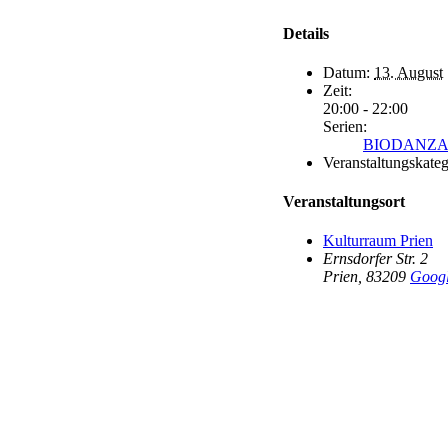
Details
Datum:
13. August
Zeit:
20:00 - 22:00
Serien:
BIODANZA (O
Veranstaltungskateg
Veranstaltungsort
Kulturraum Prien
Ernsdorfer Str. 2
Prien
,
83209
Googl