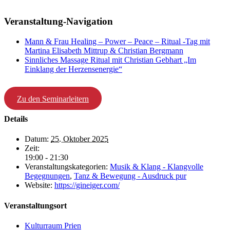
Veranstaltung-Navigation
Mann & Frau Healing – Power – Peace – Ritual -Tag mit
Martina Elisabeth Mittrup & Christian Bergmann
Sinnliches Massage Ritual mit Christian Gebhart „Im
Einklang der Herzensenergie“
Zu den Seminarleitern
Details
Datum:
25. Oktober 2025
Zeit:
19:00 - 21:30
Veranstaltungskategorien:
Musik & Klang - Klangvolle
Begegnungen
,
Tanz & Bewegung - Ausdruck pur
Website:
https://gineiger.com/
Veranstaltungsort
Kulturraum Prien