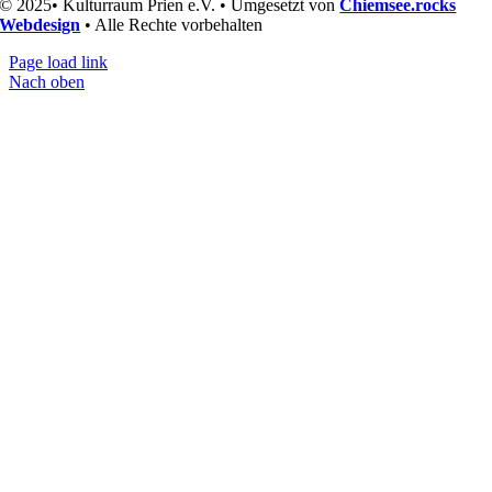
© 2025• Kulturraum Prien e.V. • Umgesetzt von
Chiemsee.rocks
Webdesign
• Alle Rechte vorbehalten
Page load link
Nach oben