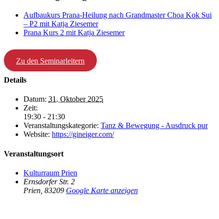
Aufbaukurs Prana-Heilung nach Grandmaster Choa Kok Sui
– P2 mit Katja Ziesemer
Prana Kurs 2 mit Katja Ziesemer
Zu den Seminarleitern
Details
Datum:
31. Oktober 2025
Zeit:
19:30 - 21:30
Veranstaltungskategorie:
Tanz & Bewegung - Ausdruck pur
Website:
https://gineiger.com/
Veranstaltungsort
Kulturraum Prien
Ernsdorfer Str. 2
Prien
,
83209
Google Karte anzeigen