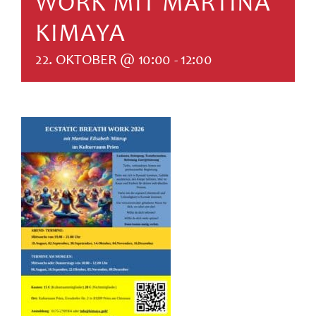
WORK MIT MARTINA
SUCHE
NACH:
KIMAYA
22. OKTOBER @ 10:00
-
12:00