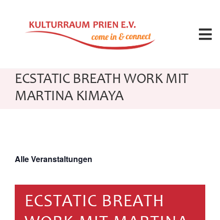
Zum
Inhalt
springen
Tog
Nav
Angebote
ECSTATIC BREATH WORK MIT
MARTINA KIMAYA
Kalender
Seminarleitung
Alle Veranstaltungen
Raummiete
ECSTATIC BREATH
Über uns