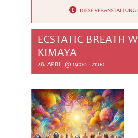
DIESE VERANSTALTUNG 
ECSTATIC BREATH 
KIMAYA
28. APRIL @ 19:00
-
21:00