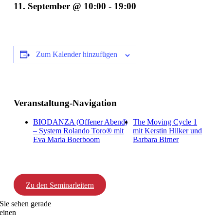
11. September @ 10:00
-
19:00
Zum Kalender hinzufügen
Veranstaltung-Navigation
BIODANZA (Offener Abend)
The Moving Cycle 1
– System Rolando Toro® mit
mit Kerstin Hilker und
Eva Maria Boerboom
Barbara Birner
Zu den Seminarleitern
Sie sehen gerade
einen