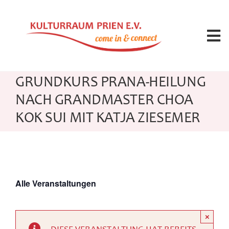
Zum
Inhalt
springen
Tog
Nav
Angebote
GRUNDKURS PRANA-HEILUNG
NACH GRANDMASTER CHOA
Kalender
KOK SUI MIT KATJA ZIESEMER
Seminarleitung
Raummiete
Alle Veranstaltungen
Über uns
×