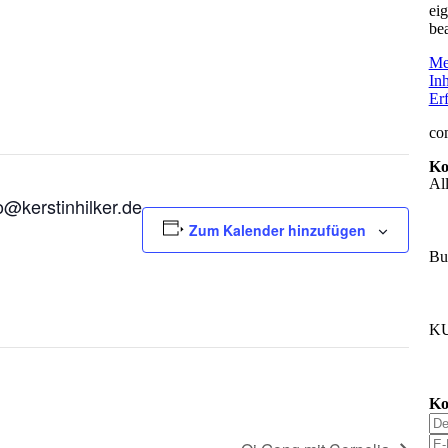
eig
be
Me
Inh
Erf
co
Ko
Al
o@kerstinhilker.de
Zum Kalender hinzufügen
Bu
K
Ko