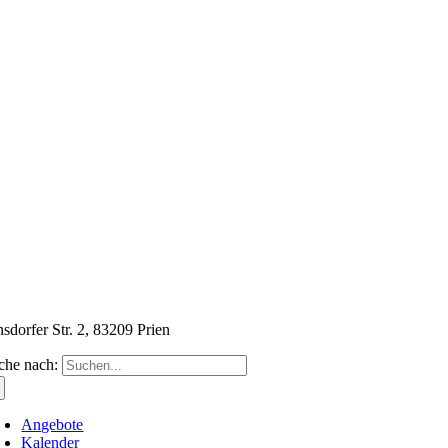
nsdorfer Str. 2, 83209 Prien
che nach:
Angebote
Kalender