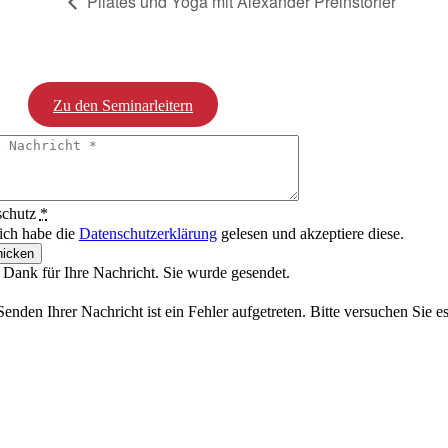
Pilates und Yoga mit Alexander Preinstorfer
Zu den Seminarleitern
schutz
*
 ich habe die
Datenschutzerklärung
gelesen und akzeptiere diese.
icken
 Dank für Ihre Nachricht. Sie wurde gesendet.
enden Ihrer Nachricht ist ein Fehler aufgetreten. Bitte versuchen Sie e