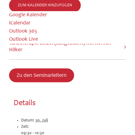
ZUM KALENDER HINZUFÜGEN
Google Kalender
iCalendar
Outlook 365
Geburtsvorbereitung mit Inken Hesse
Outlook Live
Tanztherapie Einzel (ausgebucht) mit Kerstin
Hilker
Zu den Seminarleitern
Details
Datum:
30. Juli
Zeit:
09:30 - 10:30