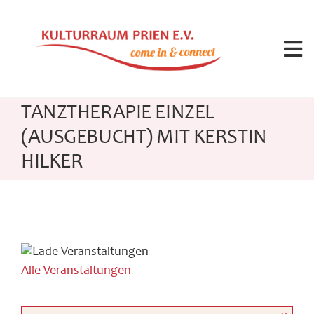
Zum
Inhalt
springen
Tog
Nav
Angebote
TANZTHERAPIE EINZEL
(AUSGEBUCHT) MIT KERSTIN
Kalender
HILKER
Seminarleitung
Raummiete
Alle Veranstaltungen
Über uns