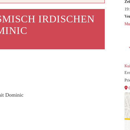
Zei
19:
MISCH IRDISCHEN
Ve
Mu
MINIC
Kul
Ern
Pri
it Dominic