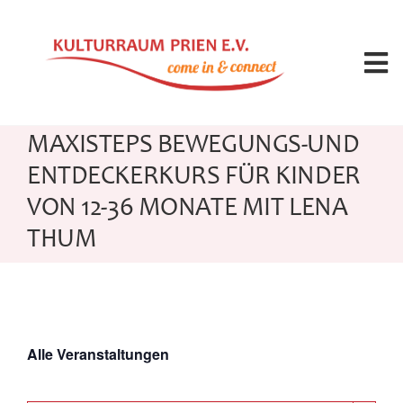
Zum
Inhalt
springen
Tog
Nav
Angebote
MAXISTEPS BEWEGUNGS-UND
ENTDECKERKURS FÜR KINDER
Kalender
VON 12-36 MONATE MIT LENA
THUM
Seminarleitung
Raummiete
Alle Veranstaltungen
Über uns