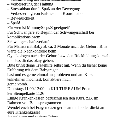
– Verbesserung der Haltung
– Stressabbau durch Spaß an der Bewegung
– Verbesserung von Balance und Koordination
– Beweglichkeit
– Spaß!
Für wen ist MommySteps® geeignet?
Für Schwangere ab Beginn der Schwangerschaft bei
komplikationslosem
Schwangerschaftsverlauf.
Für Mamas mit Baby ab ca. 3 Monate nach der Geburt. Bitte
warte die Nachkontrolle beim
Gynäkologen nach der Geburt bzw. den Rückbildungskurs ab
und lass dir das okay geben.
Bitte bring deine Tragehilfe selbst mit. Wenn du bisher keine
Erfahrung mit dem Babytragen
hast und es gerne einmal ausprobieren und am Kurs
teilnehmen möchtest, kontaktiere mich
gerne vorab.
Dienstags 11:00-12:00 im KULTURRAUM Prien
8er Stempelkarte 112€
Einige Krankenkassen bezuschussen den Kurs, z.B. im
Rahmen von Bonusprogrammen.
Wendet euch bei Fragen dazu gerne an mich oder direkt an
eure Krankenkasse!
Anmeldung und weitere Infos: