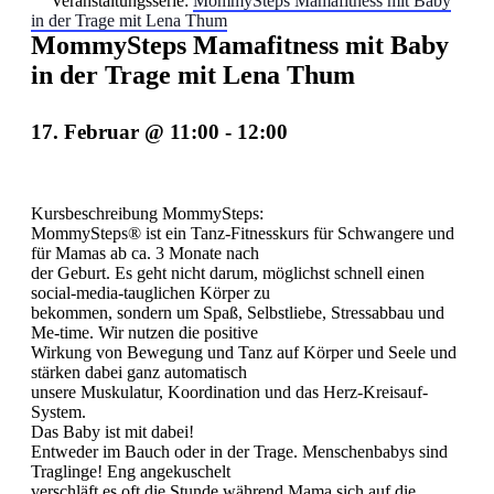
Veranstaltungsserie:
MommySteps Mamafitness mit Baby
in der Trage mit Lena Thum
MommySteps Mamafitness mit Baby
in der Trage mit Lena Thum
17. Februar @ 11:00
-
12:00
Kursbeschreibung MommySteps:
MommySteps® ist ein Tanz-Fitnesskurs für Schwangere und
für Mamas ab ca. 3 Monate nach
der Geburt. Es geht nicht darum, möglichst schnell einen
social-media-tauglichen Körper zu
bekommen, sondern um Spaß, Selbstliebe, Stressabbau und
Me-time. Wir nutzen die positive
Wirkung von Bewegung und Tanz auf Körper und Seele und
stärken dabei ganz automatisch
unsere Muskulatur, Koordination und das Herz-Kreisauf-
System.
Das Baby ist mit dabei!
Entweder im Bauch oder in der Trage. Menschenbabys sind
Traglinge! Eng angekuschelt
verschläft es oft die Stunde während Mama sich auf die