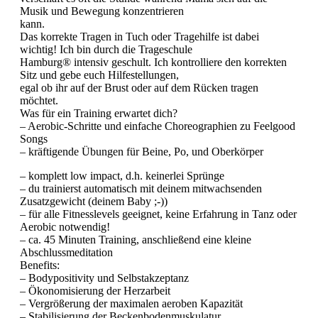
Musik und Bewegung konzentrieren
kann.
Das korrekte Tragen in Tuch oder Tragehilfe ist dabei
wichtig! Ich bin durch die Trageschule
Hamburg® intensiv geschult. Ich kontrolliere den korrekten
Sitz und gebe euch Hilfestellungen,
egal ob ihr auf der Brust oder auf dem Rücken tragen
möchtet.
Was für ein Training erwartet dich?
– Aerobic-Schritte und einfache Choreographien zu Feelgood
Songs
– kräftigende Übungen für Beine, Po, und Oberkörper
– komplett low impact, d.h. keinerlei Sprünge
– du trainierst automatisch mit deinem mitwachsenden
Zusatzgewicht (deinem Baby ;-))
– für alle Fitnesslevels geeignet, keine Erfahrung in Tanz oder
Aerobic notwendig!
– ca. 45 Minuten Training, anschließend eine kleine
Abschlussmeditation
Benefits:
– Bodypositivity und Selbstakzeptanz
– Ökonomisierung der Herzarbeit
– Vergrößerung der maximalen aeroben Kapazität
– Stabilisierung der Beckenbodenmuskulatur