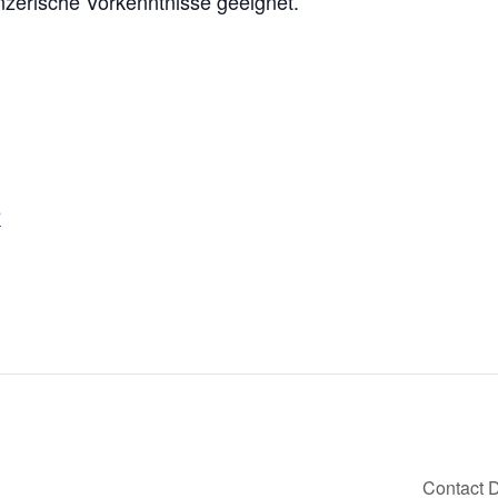
änzerische Vorkenntnisse geeignet.
e
Contact 