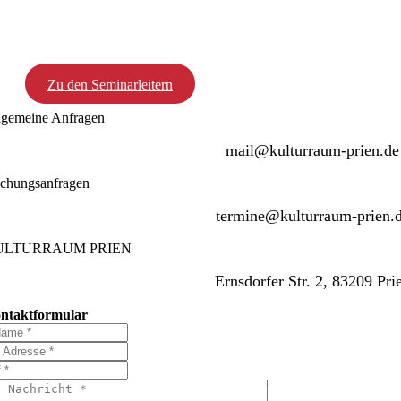
Zu den Seminarleitern
lgemeine Anfragen
mail@kulturraum-prien.de
chungsanfragen
termine@kulturraum-prien.
ULTURRAUM PRIEN
Ernsdorfer Str. 2, 83209 Pri
ntaktformular