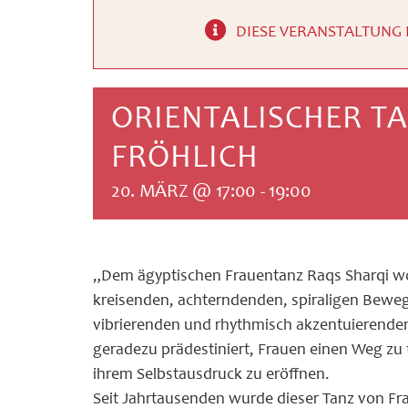
DIESE VERANSTALTUNG 
ORIENTALISCHER T
FRÖHLICH
20. MÄRZ @ 17:00
-
19:00
„Dem ägyptischen Frauentanz Raqs Sharqi wo
kreisenden, achterndenden, spiraligen Beweg
vibrierenden und rhythmisch akzentuierenden
geradezu prädestiniert, Frauen einen Weg zu 
ihrem Selbstausdruck zu eröffnen.
Seit Jahrtausenden wurde dieser Tanz von Fr