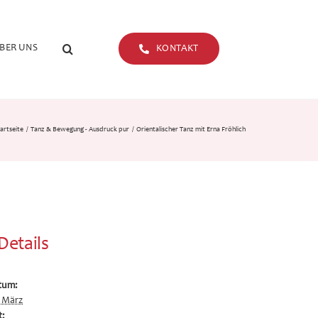
BER UNS
KONTAKT
artseite
Tanz & Bewegung - Ausdruck pur
Orientalischer Tanz mit Erna Fröhlich
Details
tum:
. März
t: