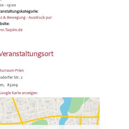
00 - 19:00
ranstaltungskategorie:
nz & Bewegung - Ausdruck pur
bsite:
w.Taqsim.de
Veranstaltungsort
lturraum Prien
sdorfer Str. 2
en
,
83209
Google Karte anzeigen