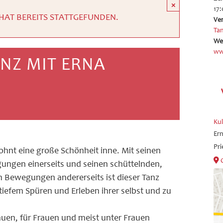
×
17:
HAT BEREITS STATTGEFUNDEN.
Ve
Ta
We
ww
ANZ MIT ERNA
Ku
Ern
Pri
hnt eine große Schönheit inne. Mit seinen
ungen einerseits und seinen schüttelnden,
 Bewegungen andererseits ist dieser Tanz
tiefem Spüren und Erleben ihrer selbst und zu
auen, für Frauen und meist unter Frauen