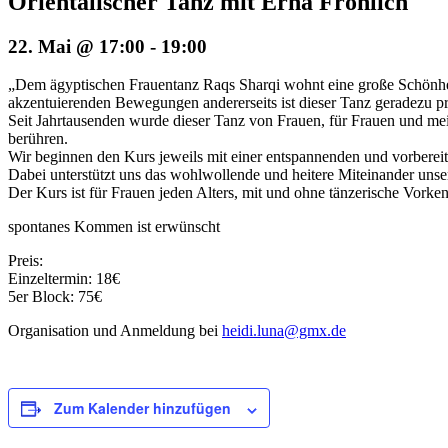
Orientalischer Tanz mit Erna Fröhlich
22. Mai @ 17:00
-
19:00
„Dem ägyptischen Frauentanz Raqs Sharqi wohnt eine große Schönheit
akzentuierenden Bewegungen andererseits ist dieser Tanz geradezu prä
Seit Jahrtausenden wurde dieser Tanz von Frauen, für Frauen und meis
berühren.
Wir beginnen den Kurs jeweils mit einer entspannenden und vorberei
Dabei unterstützt uns das wohlwollende und heitere Miteinander uns
Der Kurs ist für Frauen jeden Alters, mit und ohne tänzerische Vorken
spontanes Kommen ist erwünscht
Preis:
Einzeltermin: 18€
5er Block: 75€
Organisation und Anmeldung bei
heidi.luna@gmx.de
Zum Kalender hinzufügen