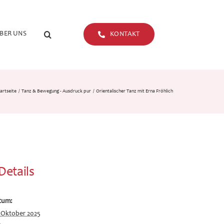
BER UNS
KONTAKT
artseite
Tanz & Bewegung - Ausdruck pur
Orientalischer Tanz mit Erna Fröhlich
Details
tum:
 Oktober 2025