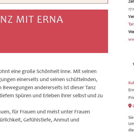
Zei
17:
Ve
ANZ MIT ERNA
Ta
We
ww
hnt eine große Schönheit inne. Mit seinen
ungen einerseits und seinen schüttelnden,
Ku
 Bewegungen andererseits ist dieser Tanz
Ern
tiefem Spüren und Erleben ihrer selbst und zu
Pri
auen, für Frauen und meist unter Frauen
Sie
ürlichkeit, Gefühlstiefe, Anmut und
Um 
die