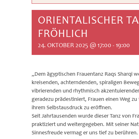
ORIENTALISCHER T
FRÖHLICH
24. OKTOBER 2025 @ 17:00
-
19:00
„Dem ägyptischen Frauentanz Raqs Sharqi wo
kreisenden, achterndenden, spiraligen Beweg
vibrierenden und rhythmisch akzentuierenden
geradezu prädestiniert, Frauen einen Weg zu 
ihrem Selbstausdruck zu eröffnen.
Seit Jahrtausenden wurde dieser Tanz von Fr
praktiziert und weitergegeben. Mit seiner Nat
Sinnesfreude vermag er uns tief zu berühren.