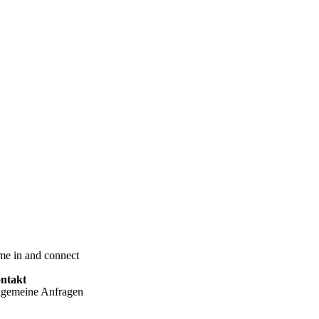
me in and connect
ntakt
lgemeine Anfragen