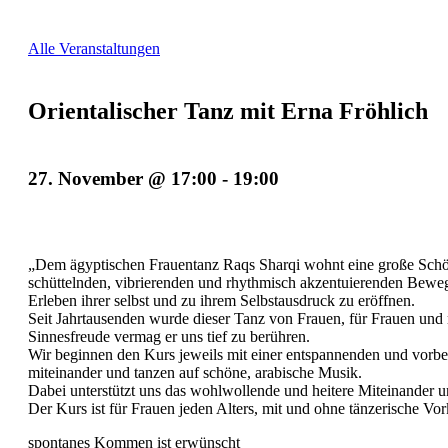
Alle Veranstaltungen
Orientalischer Tanz mit Erna Fröhlich
27. November @ 17:00
-
19:00
„Dem ägyptischen Frauentanz Raqs Sharqi wohnt eine große Schönh
schüttelnden, vibrierenden und rhythmisch akzentuierenden Bewegu
Erleben ihrer selbst und zu ihrem Selbstausdruck zu eröffnen.
Seit Jahrtausenden wurde dieser Tanz von Frauen, für Frauen und m
Sinnesfreude vermag er uns tief zu berühren.
Wir beginnen den Kurs jeweils mit einer entspannenden und vorb
miteinander und tanzen auf schöne, arabische Musik.
Dabei unterstützt uns das wohlwollende und heitere Miteinander 
Der Kurs ist für Frauen jeden Alters, mit und ohne tänzerische Vor
spontanes Kommen ist erwünscht