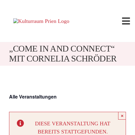
Zum
Inhalt
springen
Tog
Nav
Angebote
„COME IN AND CONNECT“
MIT CORNELIA SCHRÖDER
Kalender
Seminarleitung
Alle Veranstaltungen
Raummiete
×
Über uns
DIESE VERANSTALTUNG HAT
BEREITS STATTGEFUNDEN.