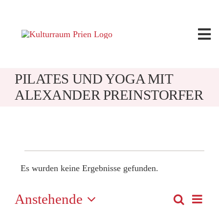
Zum
Inhalt
springen
Tog
Nav
Angebote
PILATES UND YOGA MIT
ALEXANDER PREINSTORFER
Kalender
Seminarleitung
VERANSTAL
Raummiete
Es wurden keine Ergebnisse gefunden.
Hinweis
Anstehende
VER
Suche
Über uns
Zusamme
VER
ANS
Datum