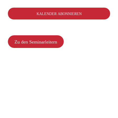
NAV
auswählen.
SUCHE
NACH:
SUC
KALENDER ABONNIEREN
UN
Zu den Seminarleitern
ANS
NAV