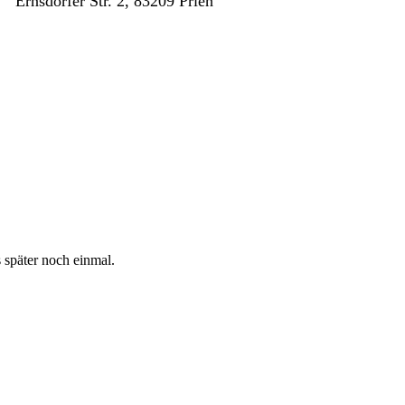
Ernsdorfer Str. 2, 83209 Prien
s später noch einmal.