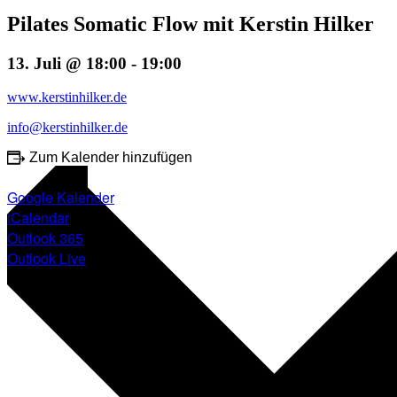
Pilates Somatic Flow mit Kerstin Hilker
13. Juli @ 18:00
-
19:00
www.kerstinhilker.de
info@kerstinhilker.de
Zum Kalender hinzufügen
Google Kalender
iCalendar
Outlook 365
Outlook Live