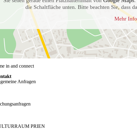
Sie sehen gerade einen Platzhalterinhalt von
Google Maps
.
die Schaltfläche unten. Bitte beachten Sie, dass 
Mehr Info
me in and connect
ntakt
lgemeine Anfragen
chungsanfragen
ULTURRAUM PRIEN